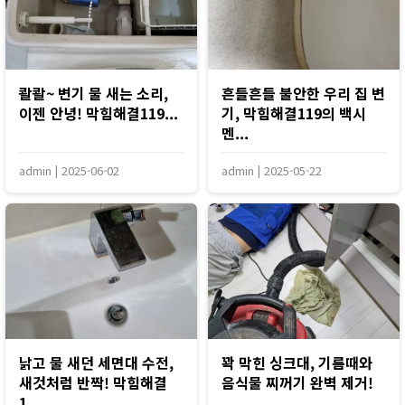
콸콸~ 변기 물 새는 소리,
흔들흔들 불안한 우리 집 변
이젠 안녕! 막힘해결119...
기, 막힘해결119의 백시
멘...
admin
|
2025-06-02
admin
|
2025-05-22
낡고 물 새던 세면대 수전,
꽉 막힌 싱크대, 기름때와
새것처럼 반짝! 막힘해결
음식물 찌꺼기 완벽 제거!
1...
...