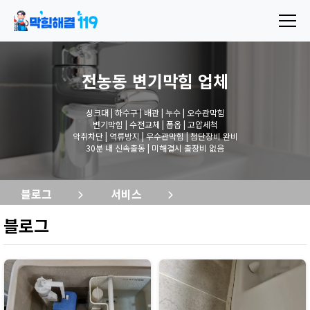
전농동 변기막힘
업체
싱크대 | 하수구 | 배관 | 누수 | 오수관막힘
변기막힘 | 수전교체 | 폽옵 | 고압세척
악취차단 | 역류방지 | 우수관막힘 | 첨단장비 완비
30분 내 신속출동 | 미해결시 출장비 없음
블로그
서비스
블로그