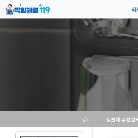
회
공
오
싱크대 수전교