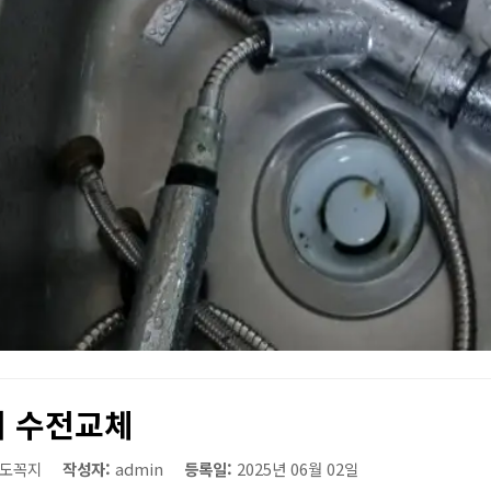
 수전교체
도꼭지
작성자:
admin
등록일:
2025년 06월 02일