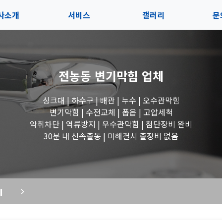
사소개
서비스
갤러리
문
인사말
서비스
전체보기
상
전농동 변기막힘
업체
지사항
블로그
수도꼭지 작업
고
싱크대 | 하수구 | 배관 | 누수 | 오수관막힘
시는길
세면대 작업
변기막힘 | 수전교체 | 폽옵 | 고압세척
악취차단 | 역류방지 | 우수관막힘 | 첨단장비 완비
변기 작업
30분 내 신속출동 | 미해결시 출장비 없음
욕조 작업
체
싱크대 작업