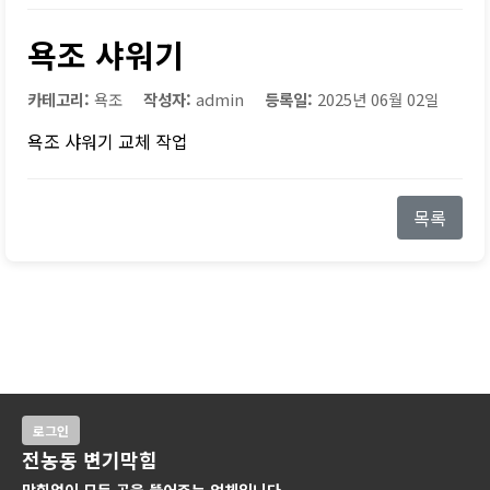
욕조 샤워기
카테고리:
욕조
작성자:
admin
등록일:
2025년 06월 02일
욕조 샤워기 교체 작업
목록
로그인
전농동 변기막힘
막힘없이 모든 곳을 뚫어주는 업체입니다.