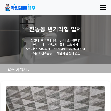
전농동 변기막힘
업체
싱크대 | 하수구 | 배관 | 누수 | 오수관막힘
변기막힘 | 수전교체 | 폽옵 | 고압세척
악취차단 | 역류방지 | 우수관막힘 | 첨단장비 완비
30분 내 신속출동 | 미해결시 출장비 없음
욕조 샤워기