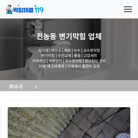
전농동 변기막힘
업체
싱크대 | 하수구 | 배관 | 누수 | 오수관막힘
변기막힘 | 수전교체 | 폽옵 | 고압세척
악취차단 | 역류방지 | 우수관막힘 | 첨단장비 완비
30분 내 신속출동 | 미해결시 출장비 없음
하수구