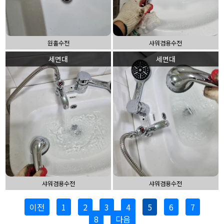
원홀수전
샤워겸용수전
세면대
세면대
샤워겸용수전
샤워겸용수전
이전
1
2
3
4
5
6
7
8
다음