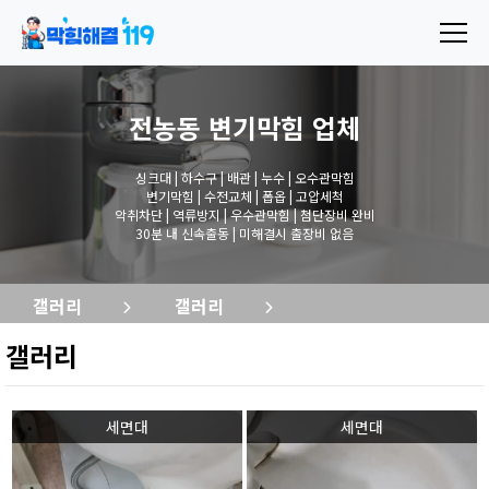
전농동 변기막힘
업체
싱크대 | 하수구 | 배관 | 누수 | 오수관막힘
변기막힘 | 수전교체 | 폽옵 | 고압세척
악취차단 | 역류방지 | 우수관막힘 | 첨단장비 완비
30분 내 신속출동 | 미해결시 출장비 없음
갤러리
갤러리
갤러리
세면대
세면대