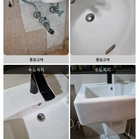
폽옵교체
폽옵교체
수도꼭지
수도꼭지