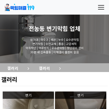
전농동 변기막힘
업체
싱크대 | 하수구 | 배관 | 누수 | 오수관막힘
변기막힘 | 수전교체 | 폽옵 | 고압세척
악취차단 | 역류방지 | 우수관막힘 | 첨단장비 완비
30분 내 신속출동 | 미해결시 출장비 없음
갤러리
갤러리
갤러리
변기
변기