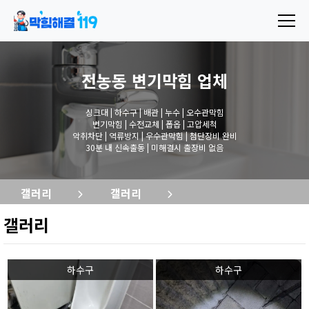
전농동 변기막힘
업체
싱크대 | 하수구 | 배관 | 누수 | 오수관막힘
변기막힘 | 수전교체 | 폽옵 | 고압세척
악취차단 | 역류방지 | 우수관막힘 | 첨단장비 완비
30분 내 신속출동 | 미해결시 출장비 없음
갤러리
갤러리
갤러리
하수구
하수구